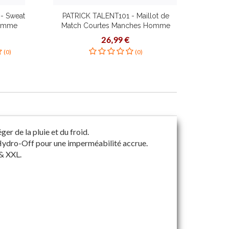
- Sweat
PATRICK TALENT101 - Maillot de
PATRI
Homme
Match Courtes Manches Homme
Enfa
orain
Femme Enfant à Séchage Rapide
En
26,99 €
es
Plusieurs Couleurs Tailles Étirement
(0)
(0)
Dynamique Coupe Slim
r de la pluie et du froid.
 Hydro-Off pour une imperméabilité accrue.
 & XXL.