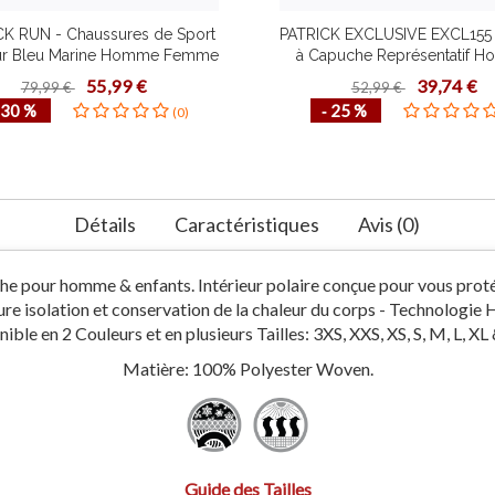
CK RUN - Chaussures de Sport
PATRICK EXCLUSIVE EXCL155 
ur Bleu Marine Homme Femme
à Capuche Représentatif 
e Qualité Plusieurs Pointures
Enfant Pull Design Contemp
55,99 €
39,74 €
79,99 €
52,99 €
Idéal Course à Pied
Plusieurs Couleurs Taill
 30 %
‐ 25 %
(0)
Confortable
Détails
Caractéristiques
Avis (0)
e pour homme & enfants. Intérieur polaire conçue pour vous protége
 isolation et conservation de la chaleur du corps - Technologie
ible en 2 Couleurs et en plusieurs Tailles: 3XS, XXS, XS, S, M, L, XL
Matière: 100% Polyester Woven.
Guide des Tailles