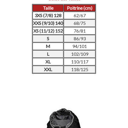
Taille
Poitrine (cm)
3XS (7/8) 128
62/67
XXS (9/10) 140
68/75
XS (11/12) 152
76/81
S
86/93
M
94/101
L
102/109
XL
110/117
XXL
118/125