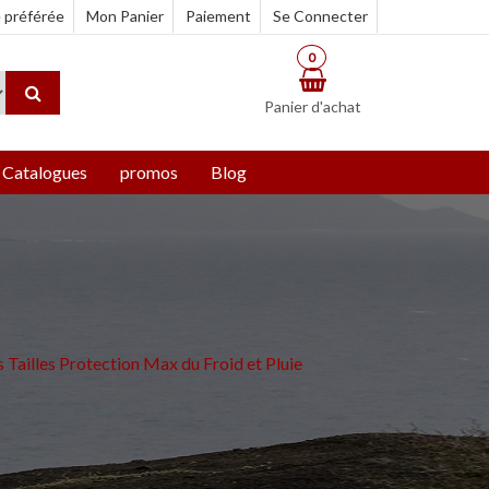
e préférée
Mon Panier
Paiement
Se Connecter
0
Panier d'achat
Catalogues
promos
Blog
ailles Protection Max du Froid et Pluie