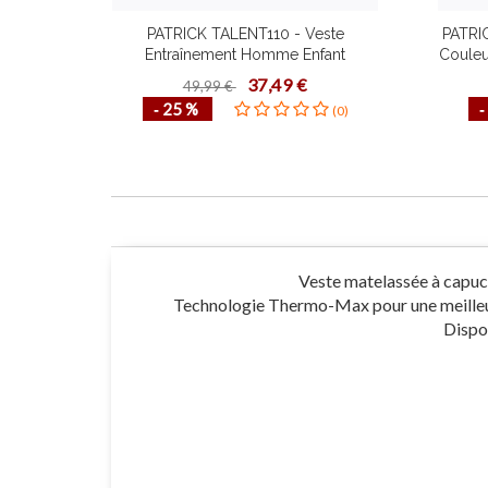
PATRICK TALENT110 - Veste
PATRI
Entraînement Homme Enfant
Coule
Confortable Mode de Vie
Haut
37,49 €
49,99 €
Fonctionnel Plusieurs Couleurs
‐ 25 %
‐
(0)
Tailles Design Contemporain
Veste matelassée à capuch
Technologie Thermo-Max pour une meilleure
Dispon