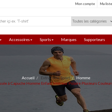
Mon compte
Ma list
Accessoires
Sports
Marques
Supporteurs
Accueil
ExtraOffre Sport
Homme
 à Capuche Homme Enfant Intérieur Polaire Plusieurs Couleurs T