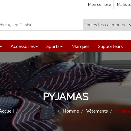
Mon compte
Ma list
Accessoires
Sports
Marques
Supporteurs
PYJAMAS
Accueil
ExtraOffre Sport
Homme
Vêtements
Pyjama