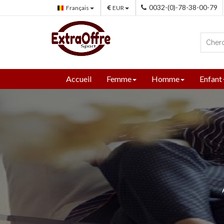
0032-(0)-78-38-00-79
Français
EUR
Accueil
Femme
Homme
Enfant