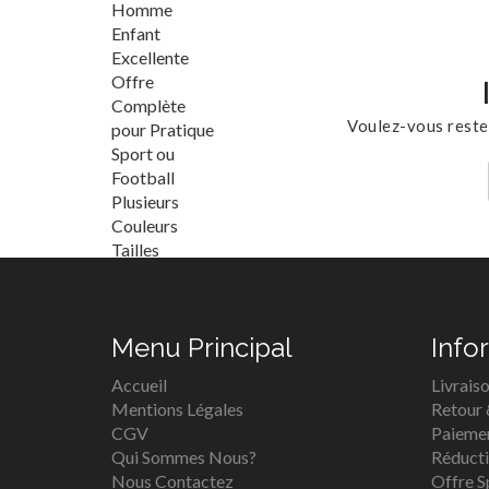
Voulez-vous reste
Menu Principal
Info
Accueil
Livrais
Mentions Légales
Retour
CGV
Paieme
Qui Sommes Nous?
Réduct
Nous Contactez
Offre S