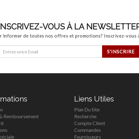
INSCRIVEZ-VOUS À LA NEWSLETTE
r informer de toutes nos offres et promotions? Inscrivez-vous à
rmations
Liens Utiles
on
Plan Du Site
 & Remboursement
Recherche
nt
Compte Client
ions
Commandes
péciale
Fournisseurs