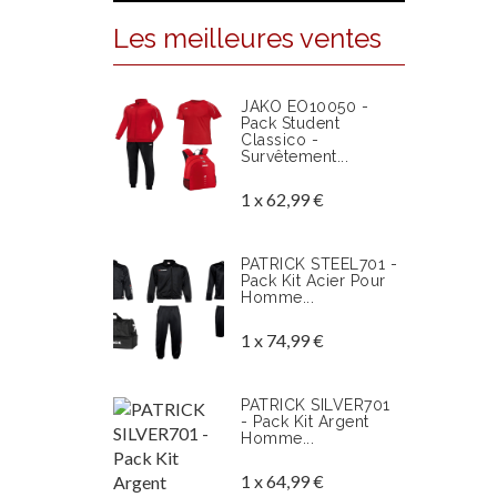
Les meilleures ventes
JAKO EO10050 -
Pack Student
Classico -
Survêtement...
1 x 62,99 €
PATRICK STEEL701 -
Pack Kit Acier Pour
Homme...
1 x 74,99 €
PATRICK SILVER701
- Pack Kit Argent
Homme...
1 x 64,99 €