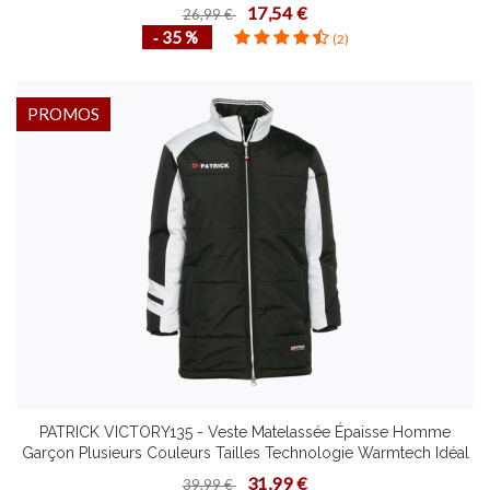
Tailles
17,54 €
26,99 €
‐ 35 %
(2)
PROMOS
PATRICK VICTORY135 - Veste Matelassée Épaisse Homme
Garçon Plusieurs Couleurs Tailles Technologie Warmtech Idéal
pour Hiver
31,99 €
39,99 €