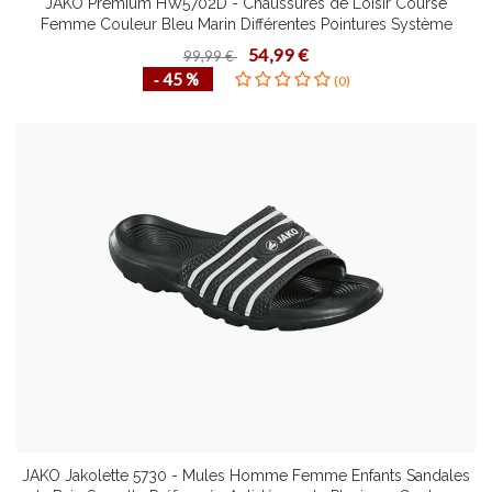
JAKO Premium HW5702D - Chaussures de Loisir Course
Femme Couleur Bleu Marin Différentes Pointures Système
Laçage Rapide avec Bouchon
54,99 €
99,99 €
‐ 45 %
(0)
JAKO Jakolette 5730 - Mules Homme Femme Enfants Sandales