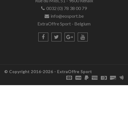
Rue du Midi, 51 - 9600 Renaix
0032 (0) 78 38 00 79
info@eosport.be
ExtraOffre Sport - Belgium
© Copyright 2016-2026 -
ExtraOffre Sport