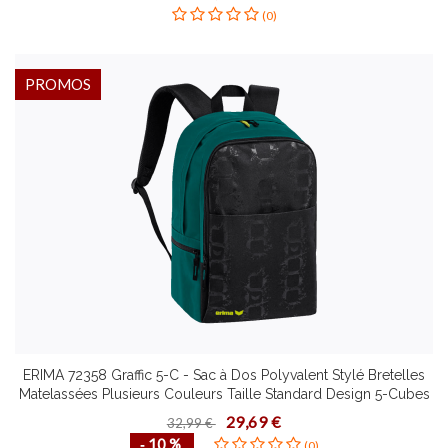
(0)
PROMOS
ERIMA 72358 Graffic 5-C - Sac à Dos Polyvalent Stylé Bretelles
Matelassées Plusieurs Couleurs Taille Standard Design 5-Cubes
Très Tendance Poches Latérales Zippées
29,69 €
32,99 €
‐ 10 %
(0)