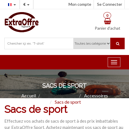
Mon compte
Se Connecter
0
Panier d'achat
Toggle
navigat
SACS DE SPORT
Accueil
ExtraOffre Sport
Accessoires
Sacs de sport
Sacs de sport
Effectuez vos achats de sacs de sport à des prix imbattables
sur ExtraOffre Sport. Achetez maintenant vos sacs de sport au