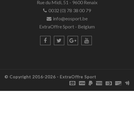
Rue du Midi, 51 - 9600 Renaix
0032 (0) 78 38 00 79
info@eosport.be
ExtraOffre Sport - Belgium
© Copyright 2016-2026 -
ExtraOffre Sport