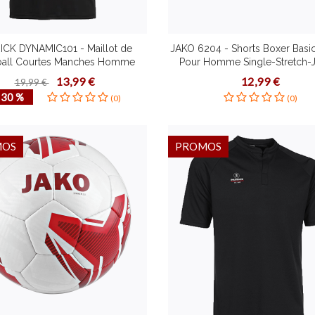
ICK DYNAMIC101 - Maillot de
JAKO 6204 - Shorts Boxer Basi
ball Courtes Manches Homme
Pour Homme Single-Stretch-
me Enfant à Séchage Rapide
Plusieurs Couleurs Tailles 
13,99 €
12,99 €
19,99 €
eurs Couleurs Tailles Étirement
Confortable Matière à Séchage
‐ 30 %
(0)
(0)
Dynamique
Confort Agréablement Sec Co
Flatlock
MOS
PROMOS