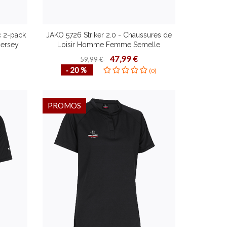
c 2-pack
JAKO 5726 Striker 2.0 - Chaussures de
Jersey
Loisir Homme Femme Semelle
Bord
Intérieure de Memory-Foam Différentes
47,99 €
59,99 €
 Rapide
Couleurs Pointures Look Moderne
‐ 20 %
(0)
utures
Confortable Résistante
PROMOS