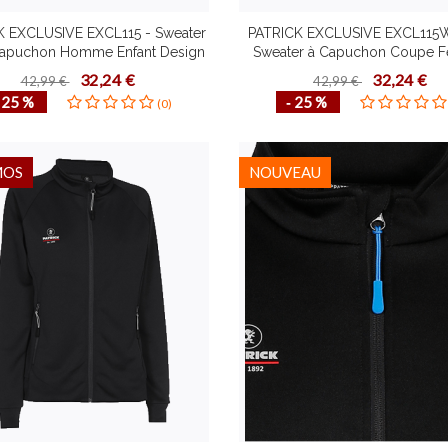
K EXCLUSIVE EXCL115 - Sweater
PATRICK EXCLUSIVE EXCL115W 
 Capuchon Homme Enfant Design
Sweater à Capuchon Coupe
emporain Plusieurs Couleurs
Design Contemporain Plusi
32,24 €
32,24 €
42,99 €
42,99 €
Tailles Confortable
Couleurs Tailles Confortable 
‐ 25 %
‐ 25 %
(0)
Vie Fonctionnel
MOS
NOUVEAU