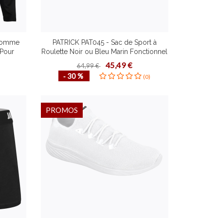
 Homme
PATRICK PAT045 - Sac de Sport à
 Pour
Roulette Noir ou Bleu Marin Fonctionnel
lusieurs
Résistant avec Compartiment Rigide
45,49 €
64,99 €
Idéal pour Rangement Chaussures
‐ 30 %
(0)
PROMOS