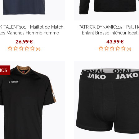
K TALENT101 - Maillot de Match
PATRICK DYNAMIC115 - Pull
tes Manches Homme Femme
Enfant Brossé Intérieur Idéal
nt à Séchage Rapide Plusieurs
Entraînement Sportif ou Loisir P
26,99 €
43,99 €
rs Tailles Étirement Dynamique
Couleurs Tailles
(0)
(0)
Coupe Slim
MOS