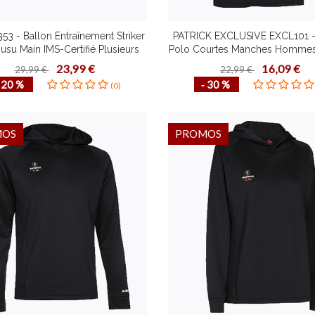
53 - Ballon Entraînement Striker
PATRICK EXCLUSIVE EXCL101 - 
usu Main IMS-Certifié Plusieurs
Polo Courtes Manches Hommes
rs Tailles Vessie en Butyle 32
Plusieurs Couleurs Tailles S
23,99 €
16,09 €
29,99 €
22,99 €
Panneaux
Rapide Design Contempor
‐ 20 %
‐ 30 %
(0)
MOS
PROMOS