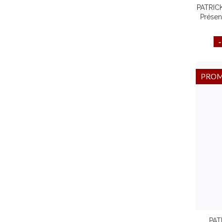
PATRIC
Prése
Vie F
Ta
PRO
PAT