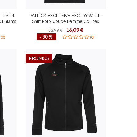
T-Shirt
PATRICK EXCLUSIVE EXCL101W - T-
 Enfants
Shirt Polo Coupe Femme Courtes
échage
Manches Plusieurs Couleurs Tailles
16,09 €
22,99 €
ain
Séchage Rapide Design Contemporain
‐ 30 %
(0)
(0)
PROMOS