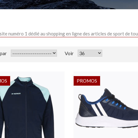
 site numéro 1 dédié au shopping en ligne des articles de sport de t
 par
Voir
MOS
PROMOS