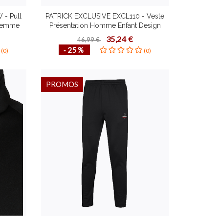
- Pull
PATRICK EXCLUSIVE EXCL110 - Veste
 Femme
Présentation Homme Enfant Design
eurs
Contemporain Plusieurs Couleurs
35,24 €
46,99 €
Mode de
Tailles Confortable Mode de Vie
‐ 25 %
(0)
(0)
Fonctionnel
PROMOS