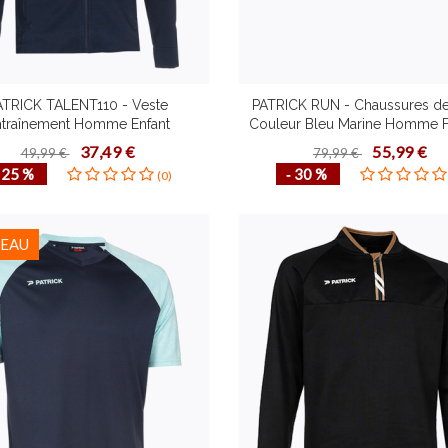
ATRICK TALENT110 - Veste
PATRICK RUN - Chaussures de
ntraînement Homme Enfant
Couleur Bleu Marine Homme
table Mode de Vie Fonctionnel
Haute Qualité Plusieurs Pointur
37,49 €
55,99 €
49,99 €
79,99 €
ieurs Couleurs Tailles Design
Course à Pied
‐ 25 %
‐ 30 %
(0)
Contemporain
EAU