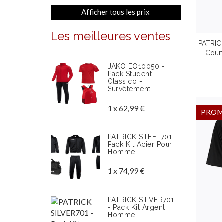
Afficher tous les prix
Les meilleures ventes
PATRIC
Cour
Enfa
JAKO EO10050 -
Couleu
Pack Student
Classico -
Survêtement...
1 x 62,99 €
PRO
PATRICK STEEL701 -
Pack Kit Acier Pour
Homme...
1 x 74,99 €
PATRICK SILVER701
- Pack Kit Argent
Homme...