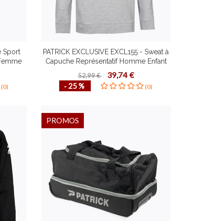
 Sport
PATRICK EXCLUSIVE EXCL155 - Sweat à
 Femme
Capuche Représentatif Homme Enfant
es Idéal
Pull Design Contemporain Plusieurs
39,74 €
52,99 €
Couleurs Tailles Confortable
‐ 25 %
(0)
(0)
PROMOS