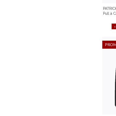
PATRIC
Pull à
Cont
PRO