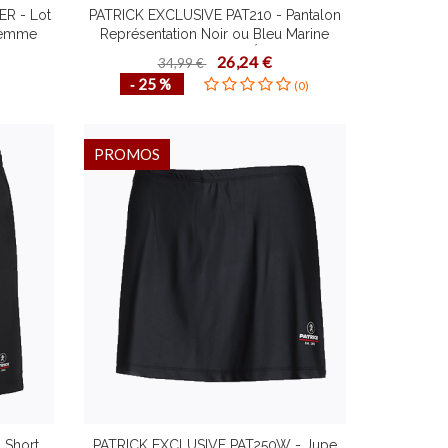
R - Lot
PATRICK EXCLUSIVE PAT210 - Pantalon
Femme
Représentation Noir ou Bleu Marine
e Unique
Homme Enfant Taille Élastiquée
26,24 €
34,99 €
Différentes Tailles Idéal Loisirs
‐ 25 %
(0)
PROMOS
 Short
PATRICK EXCLUSIVE PAT250W - Jupe