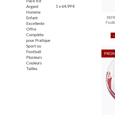
1 x 64,99 €
PATR
Foot
Fem
Plusi
PRO