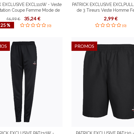
K EXCLUSIVE EXCL110W - Veste
PATRICK EXCLUSIVE EXCLPULLE
ntation Coupe Femme Mode de
de 3 Tireurs Veste Homme 
onctionnel Plusieurs Couleurs
Enfants Plusieurs Couleurs Taill
35,24 €
2,99 €
46,99 €
illes Design Contemporain
Adapté à Tous Goûts
‐ 25 %
(0)
(0)
Confortable
MOS
PROMOS
RICK EXCLUSIVE PAT210W -
PATRICK EXCLUSIVE PAT230 -