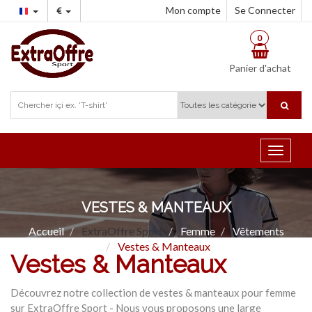
Mon compte
Se Connecter
0
Panier d'achat
Toggle
navigat
VESTES & MANTEAUX
Accueil
ExtraOffre Sport
Femme
Vêtements
Vestes & Manteaux
Vestes & Manteaux
Découvrez notre collection de vestes & manteaux pour femme
sur ExtraOffre Sport - Nous vous proposons une large