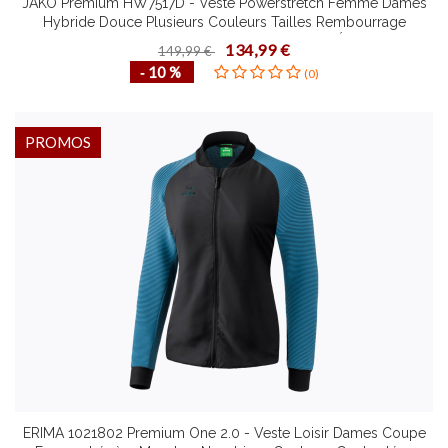
JAKO Premium HW7517D - Veste Powerstretch Femme Dames
Hybride Douce Plusieurs Couleurs Tailles Rembourrage
Thermique Poitrine et Cou Bord de Finition Élastique
134,99 €
149,99 €
‐ 10 %
(0)
PROMOS
ERIMA 1021802 Premium One 2.0 - Veste Loisir Dames Coupe