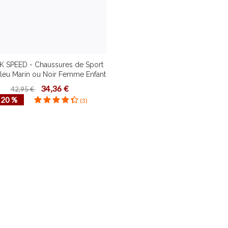
K SPEED - Chaussures de Sport
Bleu Marin ou Noir Femme Enfant
ualité Plusieurs Pointures Idéal
34,36 €
42,95 €
Course à Pied
‐ 20 %
(3)