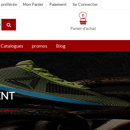
e préférée
Mon Panier
Paiement
Se Connecter
0
Panier d'achat
Catalogues
promos
Blog
ENT
raînement