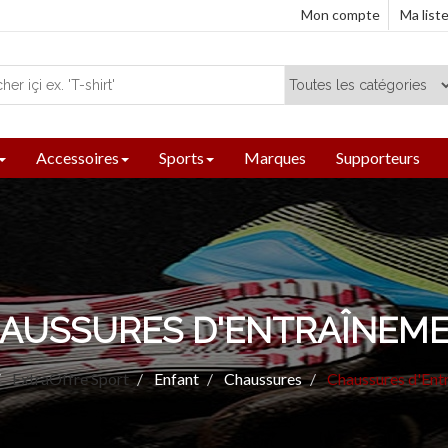
Mon compte
Ma list
Accessoires
Sports
Marques
Supporteurs
AUSSURES D'ENTRAÎNEM
ExtraOffre Sport
Enfant
Chaussures
Chaussures d'Ent