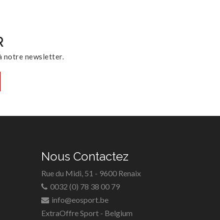
R
 notre newsletter.
Nous Contactez
Rue du Midi, 51 - 9600 Renaix
0032 (0) 78 38 00 79
info@eosport.be
ExtraOffre Sport - Belgium