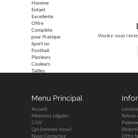
Voulez-vous reste
Menu Principal
Info
Accueil
Livrais
Mentions Légales
Retour
CGV
Paieme
Qui Sommes Nous?
Réduct
Nous Contactez
Offre S