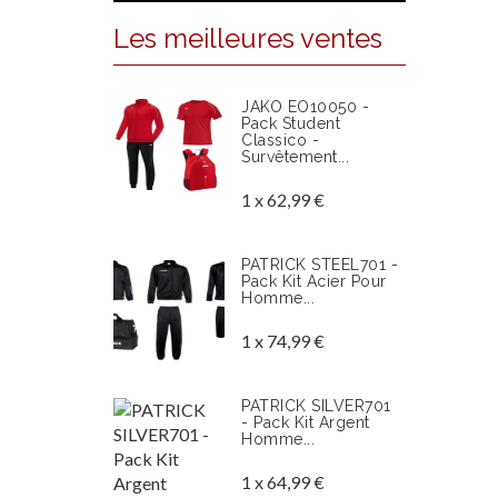
Les meilleures ventes
JAKO EO10050 -
Pack Student
Classico -
Survêtement...
1 x 62,99 €
PATRICK STEEL701 -
Pack Kit Acier Pour
Homme...
1 x 74,99 €
PATRICK SILVER701
- Pack Kit Argent
Homme...
1 x 64,99 €