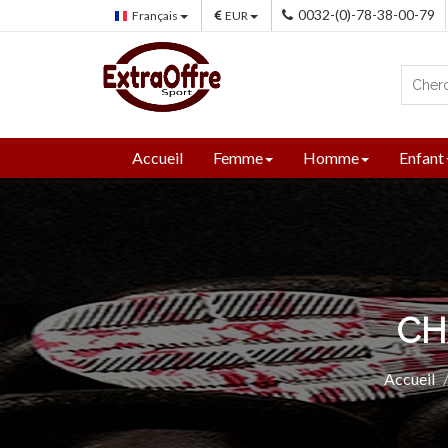
0032-(0)-78-38-00-79
Français
EUR
Accueil
Femme
Homme
Enfant
CH
Accueil