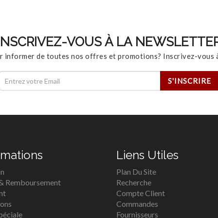
INSCRIVEZ-VOUS À LA NEWSLETTE
r informer de toutes nos offres et promotions? Inscrivez-vous à
rmations
Liens Utiles
on
Plan Du Site
 & Remboursement
Recherche
nt
Compte Client
ions
Commandes
péciale
Fournisseurs